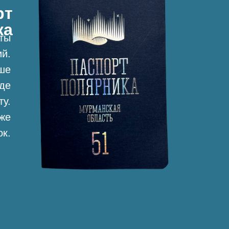
рт
ка
иты
ий.
ше
оде
ту.
аже
ок.