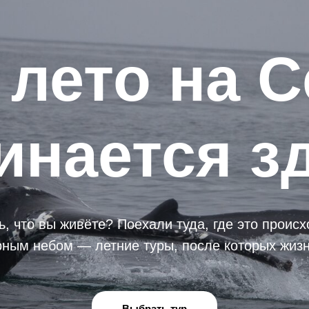
лето на С
инается з
ь, что вы живёте? Поехали туда, где это происх
рным небом — летние туры, после которых жиз
Выбрать тур