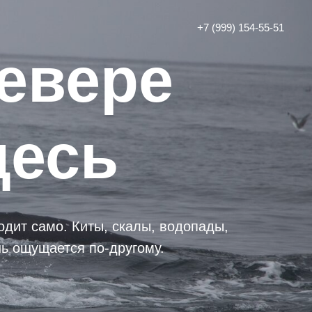
+7 (999) 154-55-51
евере
десь
одит само. Киты, скалы, водопады,
нь ощущается по‑другому.