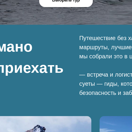
Путешествие без х
мано
маршруты, лучшие
мы собрали это в 
приехать
— встреча и логи
суеты — гиды, кот
безопасность и за