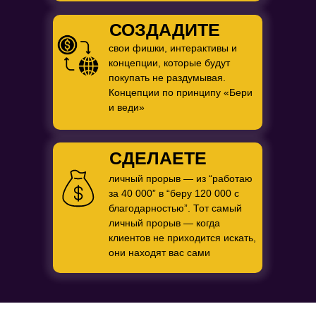
СОЗДАДИТЕ
свои фишки, интерактивы и
концепции, которые будут
покупать не раздумывая.
Концепции по принципу «Бери
и веди»
СДЕЛАЕТЕ
личный прорыв — из “работаю
за 40 000” в “беру 120 000 с
благодарностью”. Тот самый
личный прорыв — когда
клиентов не приходится искать,
они находят вас сами