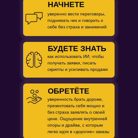
НАЧНЕТЕ
уверенно вести переговоры,
поднимать чек и говорить о
себе без страха и занижений
БУДЕТЕ ЗНАТЬ
как использовать ИИ, чтобы
получать заявки, писать
скрипты и усиливать продажи
ОБРЕТЁТЕ
уверенность брать дороже,
презентовать себя мощно и
без страха заявлять о своей
цене. Ощущение внутренней
опоры и драйва, с которым
легко идти в «дорогие» заказы