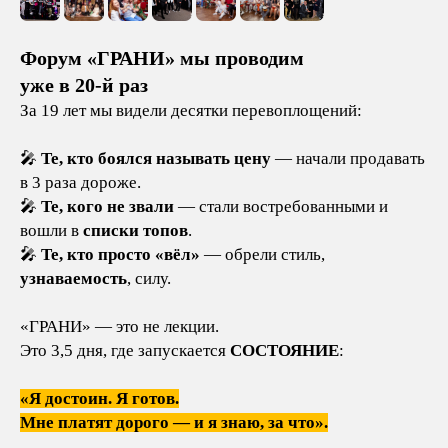
Форум «ГРАНИ» мы проводим
уже в 20-й раз
За 19 лет мы видели десятки перевоплощений:
🎤
Те, кто боялся называть цену
— начали продавать
в 3 раза дороже.
🎤
Те, кого не звали
— стали востребованными и
вошли в
списки топов
.
🎤
Те, кто просто «вёл»
— обрели стиль,
узнаваемость
, силу.
«ГРАНИ» — это не лекции.
Это 3,5 дня, где запускается
СОСТОЯНИЕ
:
«Я достоин. Я готов.
Мне платят дорого — и я знаю, за что».